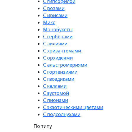
С гипсофилой
С розами
С ирисами
Микс
Монобукеты
С герберами
С лилиями
С хризантемами
С орхидеями
С альстромериями
С гортензиями
С гвоздиками
С каллами
С эустомой
С пионами
С экзотическими цветами
С подсолнухами
По типу