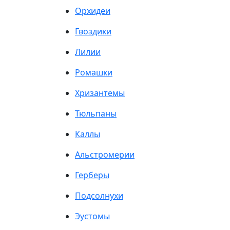
Орхидеи
Гвоздики
Лилии
Ромашки
Хризантемы
Тюльпаны
Каллы
Альстромерии
Герберы
Подсолнухи
Эустомы