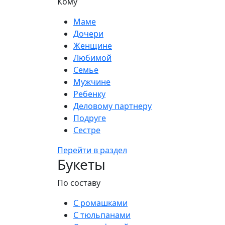
Кому
Маме
Дочери
Женщине
Любимой
Семье
Мужчине
Ребенку
Деловому партнеру
Подруге
Сестре
Перейти в раздел
Букеты
По составу
С ромашками
С тюльпанами