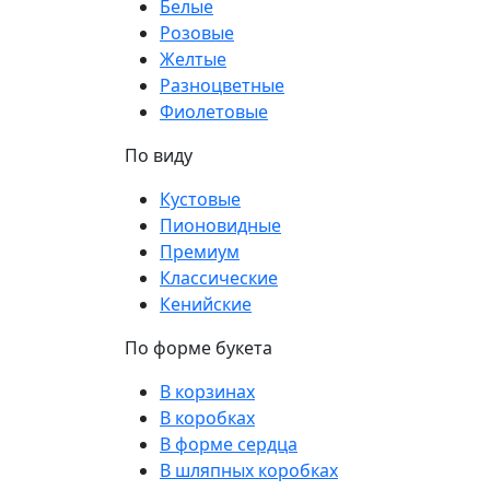
Белые
Розовые
Желтые
Разноцветные
Фиолетовые
По виду
Кустовые
Пионовидные
Премиум
Классические
Кенийские
По форме букета
В корзинах
В коробках
В форме сердца
В шляпных коробках