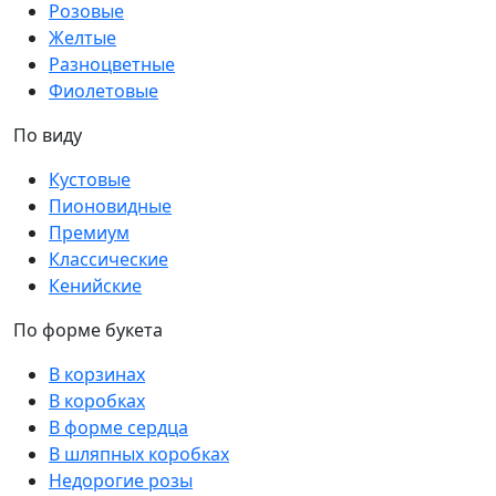
Розовые
Желтые
Разноцветные
Фиолетовые
По виду
Кустовые
Пионовидные
Премиум
Классические
Кенийские
По форме букета
В корзинах
В коробках
В форме сердца
В шляпных коробках
Недорогие розы