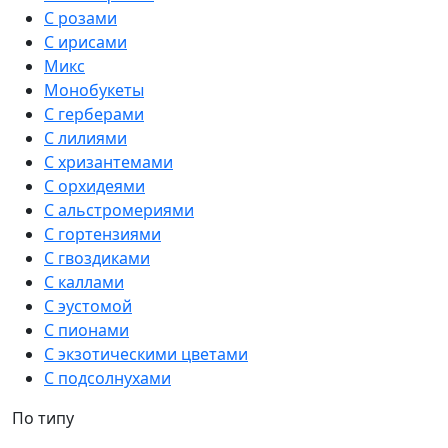
С розами
С ирисами
Микс
Монобукеты
С герберами
С лилиями
С хризантемами
С орхидеями
С альстромериями
С гортензиями
С гвоздиками
С каллами
С эустомой
С пионами
С экзотическими цветами
С подсолнухами
По типу