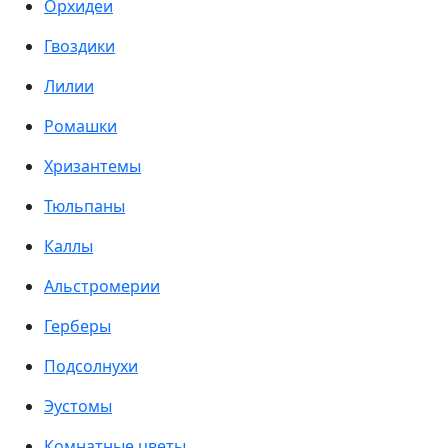
Орхидеи
Гвоздики
Лилии
Ромашки
Хризантемы
Тюльпаны
Каллы
Альстромерии
Герберы
Подсолнухи
Эустомы
Комнатные цветы