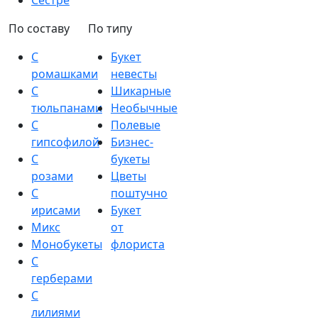
Сестре
По составу
По типу
С
Букет
ромашками
невесты
С
Шикарные
тюльпанами
Необычные
С
Полевые
гипсофилой
Бизнес-
С
букеты
розами
Цветы
С
поштучно
ирисами
Букет
Микс
от
Монобукеты
флориста
С
герберами
С
лилиями