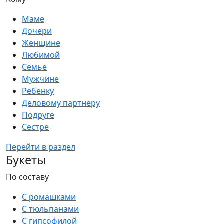
Маме
Дочери
Женщине
Любимой
Семье
Мужчине
Ребенку
Деловому партнеру
Подруге
Сестре
Перейти в раздел
Букеты
По составу
С ромашками
С тюльпанами
С гипсофилой