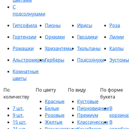
цветами
С
подсолнухами
Гипсофила
Пионы
Ирисы
Роза
Гортензии
Орхидеи
Гвоздики
Лилии
Ромашки
Хризантемы
Тюльпаны
Каллы
Альстромерии
Герберы
Подсолнухи
Эустомы
Комнатные
цветы
По
По цвету
По виду
По форме
количеству
букета
Красные
Кустовые
7 шт.
Белые
Пионовидные
В
9 шт.
Розовые
Премиум
корзина
15 шт.
Желтые
Классические
В