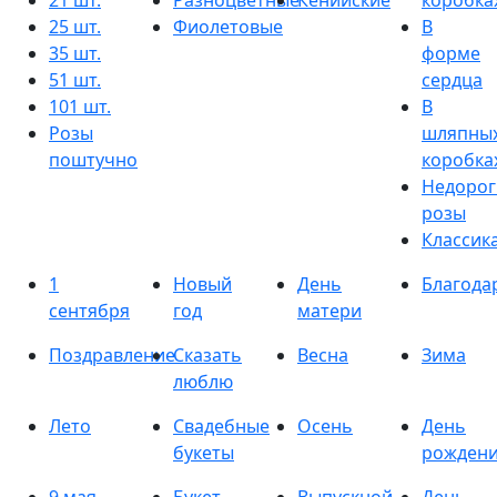
21 шт.
Разноцветные
Кенийские
коробка
25 шт.
Фиолетовые
В
35 шт.
форме
51 шт.
сердца
101 шт.
В
Розы
шляпны
поштучно
коробка
Недорог
розы
Классик
1
Новый
День
Благода
сентября
год
матери
Поздравление
Сказать
Весна
Зима
люблю
Лето
Свадебные
Осень
День
букеты
рожден