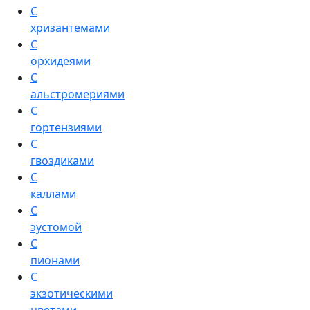
С
хризантемами
С
орхидеями
С
альстромериями
С
гортензиями
С
гвоздиками
С
каллами
С
эустомой
С
пионами
С
экзотическими