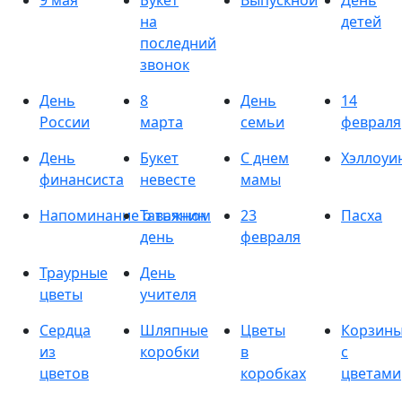
9 мая
Букет
Выпускной
День
на
детей
последний
звонок
День
8
День
14
России
марта
семьи
февраля
День
Букет
С днем
Хэллоуи
финансиста
невесте
мамы
Напоминание о важном
Татьянин
23
Пасха
день
февраля
Траурные
День
цветы
учителя
Сердца
Шляпные
Цветы
Корзин
из
коробки
в
с
цветов
коробках
цветами