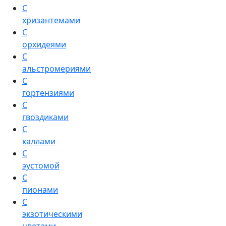
С
хризантемами
С
орхидеями
С
альстромериями
С
гортензиями
С
гвоздиками
С
каллами
С
эустомой
С
пионами
С
экзотическими