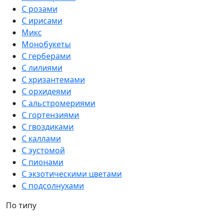
С розами
С ирисами
Микс
Монобукеты
С герберами
С лилиями
С хризантемами
С орхидеями
С альстромериями
С гортензиями
С гвоздиками
С каллами
С эустомой
С пионами
С экзотическими цветами
С подсолнухами
По типу