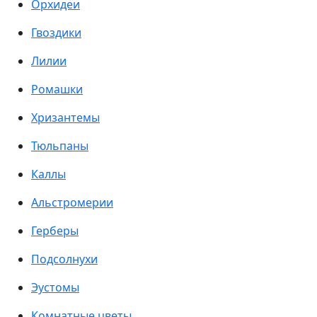
Орхидеи
Гвоздики
Лилии
Ромашки
Хризантемы
Тюльпаны
Каллы
Альстромерии
Герберы
Подсолнухи
Эустомы
Комнатные цветы