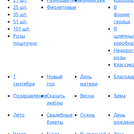
21 шт.
Разноцветные
Кенийские
коробка
25 шт.
Фиолетовые
В
35 шт.
форме
51 шт.
сердца
101 шт.
В
Розы
шляпны
поштучно
коробка
Недорог
розы
Классик
1
Новый
День
Благода
сентября
год
матери
Поздравление
Сказать
Весна
Зима
люблю
Лето
Свадебные
Осень
День
букеты
рожден