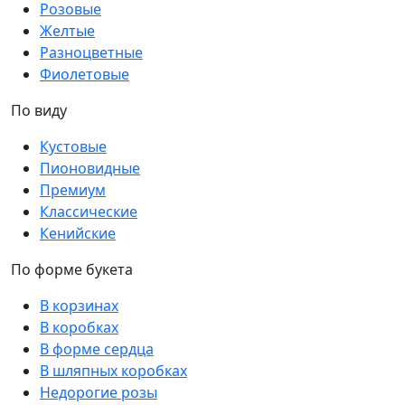
Розовые
Желтые
Разноцветные
Фиолетовые
По виду
Кустовые
Пионовидные
Премиум
Классические
Кенийские
По форме букета
В корзинах
В коробках
В форме сердца
В шляпных коробках
Недорогие розы