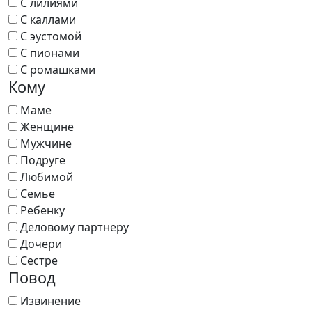
С лилиями
С каллами
С эустомой
С пионами
С ромашками
Кому
Маме
Женщине
Мужчине
Подруге
Любимой
Семье
Ребенку
Деловому партнеру
Дочери
Сестре
Повод
Извинение