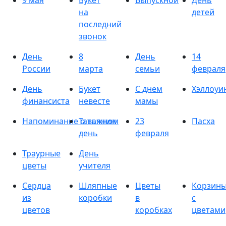
9 мая
Букет
Выпускной
День
на
детей
последний
звонок
День
8
День
14
России
марта
семьи
февраля
День
Букет
С днем
Хэллоуи
финансиста
невесте
мамы
Напоминание о важном
Татьянин
23
Пасха
день
февраля
Траурные
День
цветы
учителя
Сердца
Шляпные
Цветы
Корзин
из
коробки
в
с
цветов
коробках
цветами