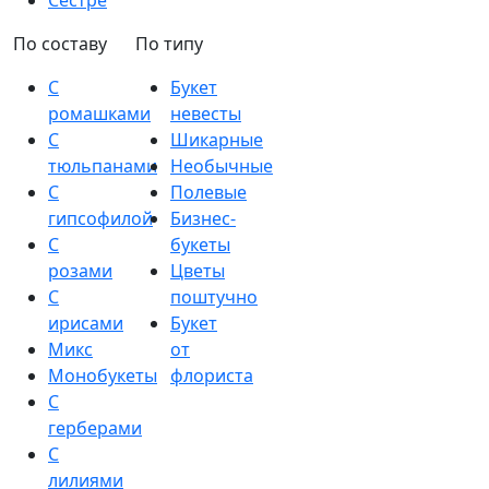
Сестре
По составу
По типу
С
Букет
ромашками
невесты
С
Шикарные
тюльпанами
Необычные
С
Полевые
гипсофилой
Бизнес-
С
букеты
розами
Цветы
С
поштучно
ирисами
Букет
Микс
от
Монобукеты
флориста
С
герберами
С
лилиями