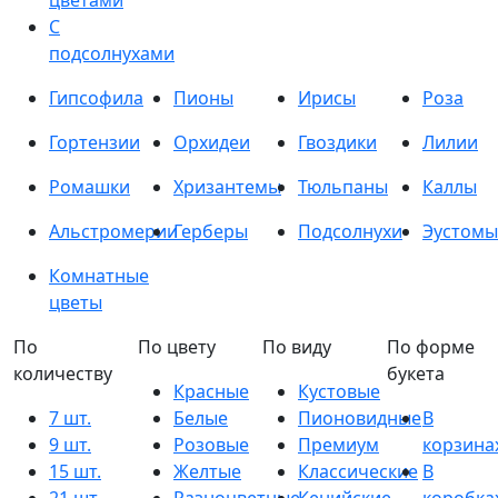
цветами
С
подсолнухами
Гипсофила
Пионы
Ирисы
Роза
Гортензии
Орхидеи
Гвоздики
Лилии
Ромашки
Хризантемы
Тюльпаны
Каллы
Альстромерии
Герберы
Подсолнухи
Эустомы
Комнатные
цветы
По
По цвету
По виду
По форме
количеству
букета
Красные
Кустовые
7 шт.
Белые
Пионовидные
В
9 шт.
Розовые
Премиум
корзина
15 шт.
Желтые
Классические
В