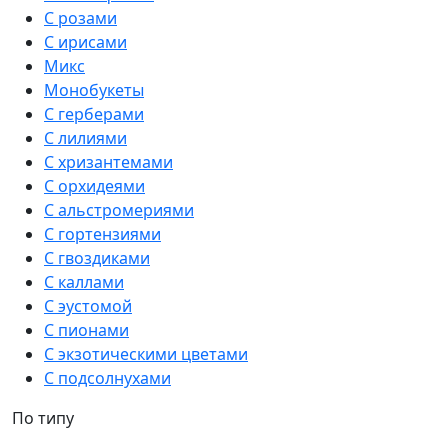
С розами
С ирисами
Микс
Монобукеты
С герберами
С лилиями
С хризантемами
С орхидеями
С альстромериями
С гортензиями
С гвоздиками
С каллами
С эустомой
С пионами
С экзотическими цветами
С подсолнухами
По типу