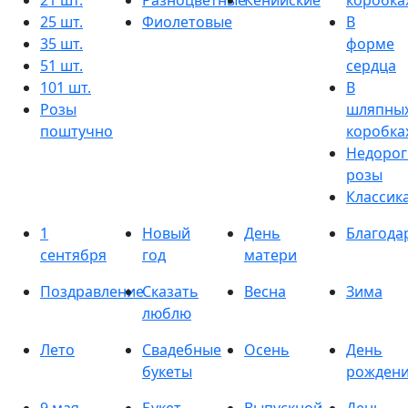
21 шт.
Разноцветные
Кенийские
коробка
25 шт.
Фиолетовые
В
35 шт.
форме
51 шт.
сердца
101 шт.
В
Розы
шляпны
поштучно
коробка
Недорог
розы
Классик
1
Новый
День
Благода
сентября
год
матери
Поздравление
Сказать
Весна
Зима
люблю
Лето
Свадебные
Осень
День
букеты
рожден