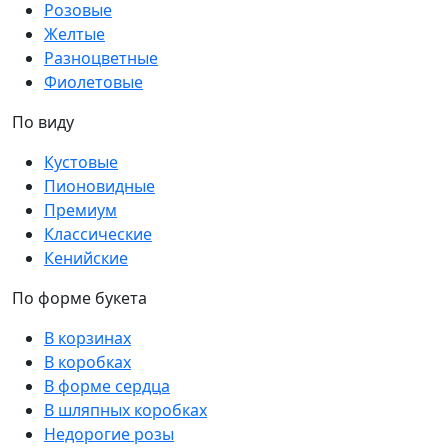
Розовые
Желтые
Разноцветные
Фиолетовые
По виду
Кустовые
Пионовидные
Премиум
Классические
Кенийские
По форме букета
В корзинах
В коробках
В форме сердца
В шляпных коробках
Недорогие розы