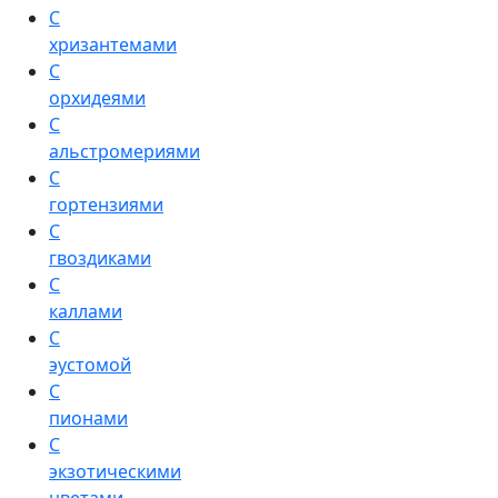
С
хризантемами
С
орхидеями
С
альстромериями
С
гортензиями
С
гвоздиками
С
каллами
С
эустомой
С
пионами
С
экзотическими