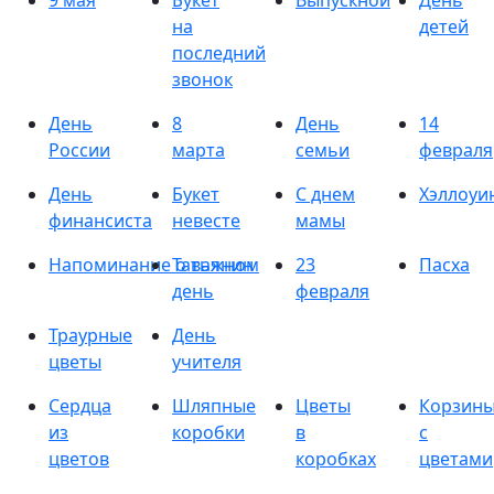
9 мая
Букет
Выпускной
День
на
детей
последний
звонок
День
8
День
14
России
марта
семьи
февраля
День
Букет
С днем
Хэллоуи
финансиста
невесте
мамы
Напоминание о важном
Татьянин
23
Пасха
день
февраля
Траурные
День
цветы
учителя
Сердца
Шляпные
Цветы
Корзин
из
коробки
в
с
цветов
коробках
цветами