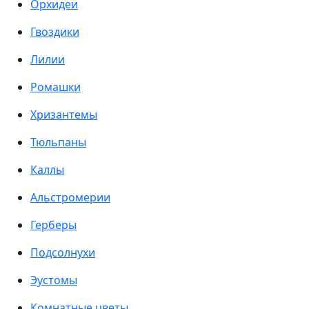
Орхидеи
Гвоздики
Лилии
Ромашки
Хризантемы
Тюльпаны
Каллы
Альстромерии
Герберы
Подсолнухи
Эустомы
Комнатные цветы