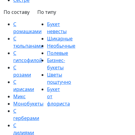
Сестре
По составу
По типу
С
Букет
ромашками
невесты
С
Шикарные
тюльпанами
Необычные
С
Полевые
гипсофилой
Бизнес-
С
букеты
розами
Цветы
С
поштучно
ирисами
Букет
Микс
от
Монобукеты
флориста
С
герберами
С
лилиями