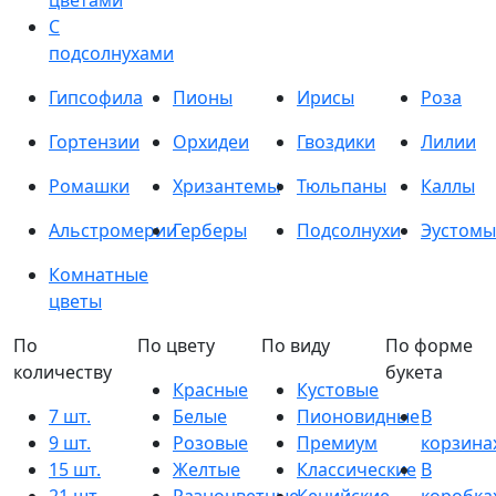
цветами
С
подсолнухами
Гипсофила
Пионы
Ирисы
Роза
Гортензии
Орхидеи
Гвоздики
Лилии
Ромашки
Хризантемы
Тюльпаны
Каллы
Альстромерии
Герберы
Подсолнухи
Эустомы
Комнатные
цветы
По
По цвету
По виду
По форме
количеству
букета
Красные
Кустовые
7 шт.
Белые
Пионовидные
В
9 шт.
Розовые
Премиум
корзина
15 шт.
Желтые
Классические
В