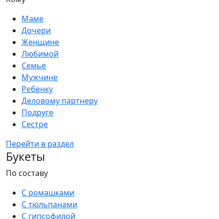
Маме
Дочери
Женщине
Любимой
Семье
Мужчине
Ребенку
Деловому партнеру
Подруге
Сестре
Перейти в раздел
Букеты
По составу
С ромашками
С тюльпанами
С гипсофилой