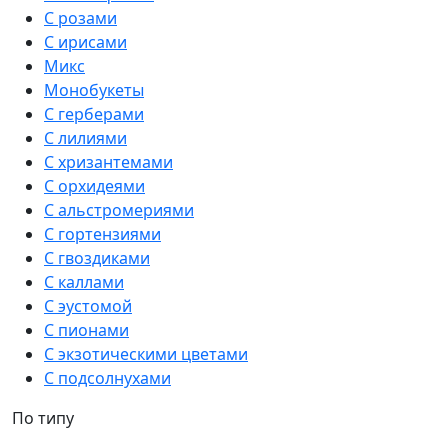
С розами
С ирисами
Микс
Монобукеты
С герберами
С лилиями
С хризантемами
С орхидеями
С альстромериями
С гортензиями
С гвоздиками
С каллами
С эустомой
С пионами
С экзотическими цветами
С подсолнухами
По типу