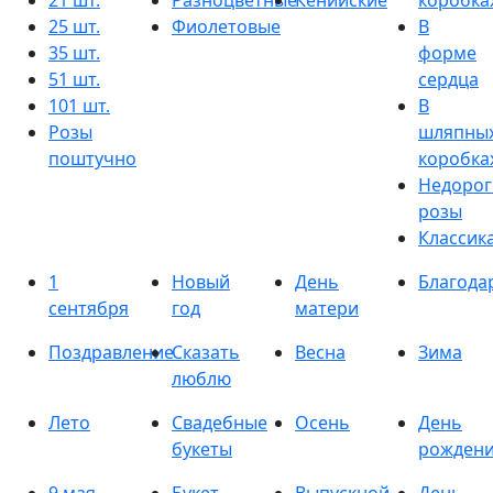
21 шт.
Разноцветные
Кенийские
коробка
25 шт.
Фиолетовые
В
35 шт.
форме
51 шт.
сердца
101 шт.
В
Розы
шляпны
поштучно
коробка
Недорог
розы
Классик
1
Новый
День
Благода
сентября
год
матери
Поздравление
Сказать
Весна
Зима
люблю
Лето
Свадебные
Осень
День
букеты
рожден