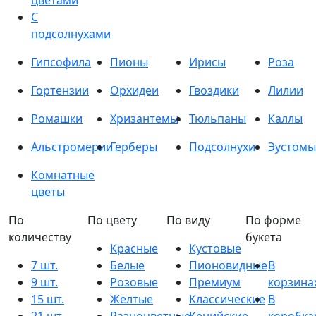
цветами
С
подсолнухами
Гипсофила
Пионы
Ирисы
Роза
Гортензии
Орхидеи
Гвоздики
Лилии
Ромашки
Хризантемы
Тюльпаны
Каллы
Альстромерии
Герберы
Подсолнухи
Эустомы
Комнатные
цветы
По
По цвету
По виду
По форме
количеству
букета
Красные
Кустовые
7 шт.
Белые
Пионовидные
В
9 шт.
Розовые
Премиум
корзина
15 шт.
Желтые
Классические
В