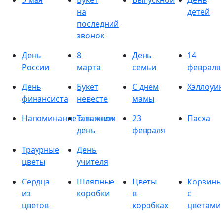
9 мая
Букет
Выпускной
День
на
детей
последний
звонок
День
8
День
14
России
марта
семьи
февраля
День
Букет
С днем
Хэллоуи
финансиста
невесте
мамы
Напоминание о важном
Татьянин
23
Пасха
день
февраля
Траурные
День
цветы
учителя
Сердца
Шляпные
Цветы
Корзин
из
коробки
в
с
цветов
коробках
цветами