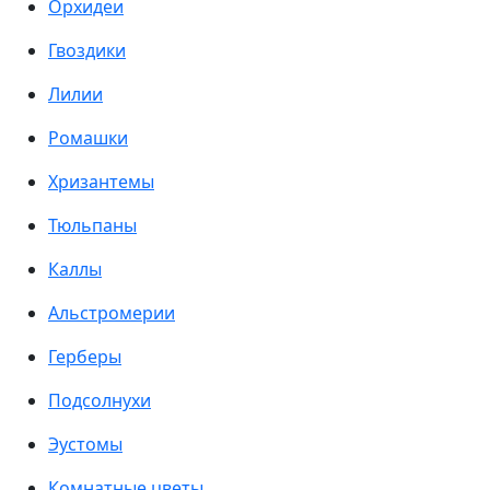
Орхидеи
Гвоздики
Лилии
Ромашки
Хризантемы
Тюльпаны
Каллы
Альстромерии
Герберы
Подсолнухи
Эустомы
Комнатные цветы