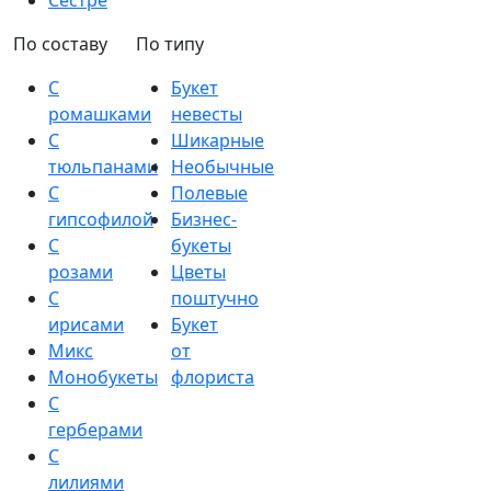
Сестре
По составу
По типу
С
Букет
ромашками
невесты
С
Шикарные
тюльпанами
Необычные
С
Полевые
гипсофилой
Бизнес-
С
букеты
розами
Цветы
С
поштучно
ирисами
Букет
Микс
от
Монобукеты
флориста
С
герберами
С
лилиями