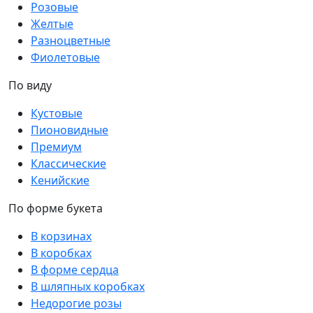
Розовые
Желтые
Разноцветные
Фиолетовые
По виду
Кустовые
Пионовидные
Премиум
Классические
Кенийские
По форме букета
В корзинах
В коробках
В форме сердца
В шляпных коробках
Недорогие розы