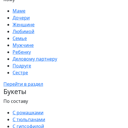
Маме
Дочери
Женщине
Любимой
Семье
Мужчине
Ребенку
Деловому партнеру
Подруге
Сестре
Перейти в раздел
Букеты
По составу
С ромашками
С тюльпанами
С гипсофилой