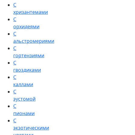
С
хризантемами
С
орхидеями
С
альстромериями
С
гортензиями
С
гвоздиками
С
каллами
С
эустомой
С
пионами
С
экзотическими