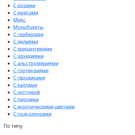
С розами
С ирисами
Микс
Монобукеты
С герберами
С лилиями
С хризантемами
С орхидеями
С альстромериями
С гортензиями
С гвоздиками
С каллами
С эустомой
С пионами
С экзотическими цветами
С подсолнухами
По типу