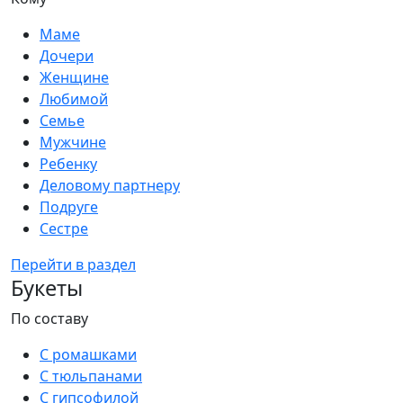
Маме
Дочери
Женщине
Любимой
Семье
Мужчине
Ребенку
Деловому партнеру
Подруге
Сестре
Перейти в раздел
Букеты
По составу
С ромашками
С тюльпанами
С гипсофилой