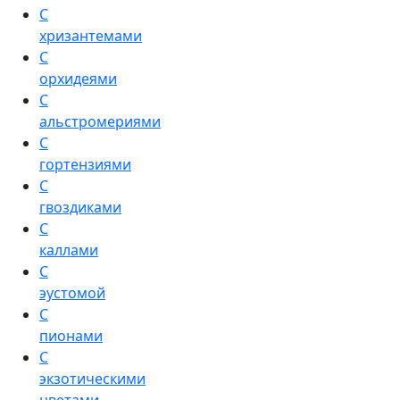
С
хризантемами
С
орхидеями
С
альстромериями
С
гортензиями
С
гвоздиками
С
каллами
С
эустомой
С
пионами
С
экзотическими