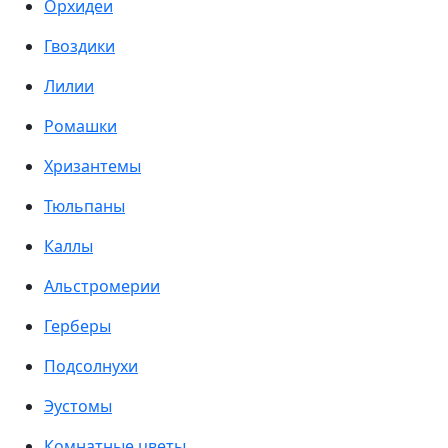
Орхидеи
Гвоздики
Лилии
Ромашки
Хризантемы
Тюльпаны
Каллы
Альстромерии
Герберы
Подсолнухи
Эустомы
Комнатные цветы