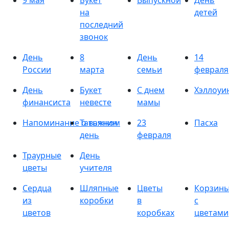
9 мая
Букет
Выпускной
День
на
детей
последний
звонок
День
8
День
14
России
марта
семьи
февраля
День
Букет
С днем
Хэллоуи
финансиста
невесте
мамы
Напоминание о важном
Татьянин
23
Пасха
день
февраля
Траурные
День
цветы
учителя
Сердца
Шляпные
Цветы
Корзин
из
коробки
в
с
цветов
коробках
цветами