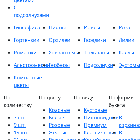
цветами
С
подсолнухами
Гипсофила
Пионы
Ирисы
Роза
Гортензии
Орхидеи
Гвоздики
Лилии
Ромашки
Хризантемы
Тюльпаны
Каллы
Альстромерии
Герберы
Подсолнухи
Эустомы
Комнатные
цветы
По
По цвету
По виду
По форме
количеству
букета
Красные
Кустовые
7 шт.
Белые
Пионовидные
В
9 шт.
Розовые
Премиум
корзина
15 шт.
Желтые
Классические
В