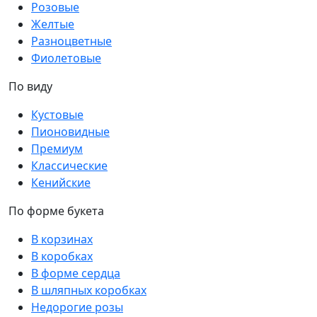
Розовые
Желтые
Разноцветные
Фиолетовые
По виду
Кустовые
Пионовидные
Премиум
Классические
Кенийские
По форме букета
В корзинах
В коробках
В форме сердца
В шляпных коробках
Недорогие розы