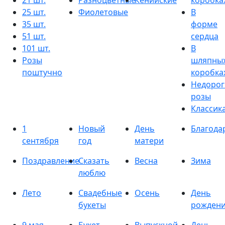
21 шт.
Разноцветные
Кенийские
коробка
25 шт.
Фиолетовые
В
35 шт.
форме
51 шт.
сердца
101 шт.
В
Розы
шляпны
поштучно
коробка
Недорог
розы
Классик
1
Новый
День
Благода
сентября
год
матери
Поздравление
Сказать
Весна
Зима
люблю
Лето
Свадебные
Осень
День
букеты
рожден