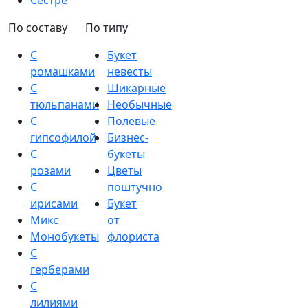
Сестре
По составу
По типу
С
Букет
ромашками
невесты
С
Шикарные
тюльпанами
Необычные
С
Полевые
гипсофилой
Бизнес-
С
букеты
розами
Цветы
С
поштучно
ирисами
Букет
Микс
от
Монобукеты
флориста
С
герберами
С
лилиями