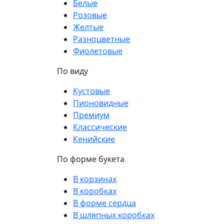
Белые
Розовые
Желтые
Разноцветные
Фиолетовые
По виду
Кустовые
Пионовидные
Премиум
Классические
Кенийские
По форме букета
В корзинах
В коробках
В форме сердца
В шляпных коробках