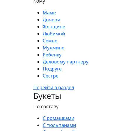
Кому
Маме
Дочери
Женщине
Любимой
Семье
Мужчине
Ребенку
Деловому партнеру
Подруге
Сестре
Перейти в раздел
Букеты
По составу
С ромашками
С тюльпанами