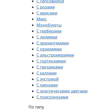
С гипсофилой
С розами
С ирисами
Микс
Монобукеты
С герберами
С лилиями
С хризантемами
С орхидеями
С альстромериями
С гортензиями
С гвоздиками
С каллами
С эустомой
С пионами
С экзотическими цветами
С подсолнухами
По типу