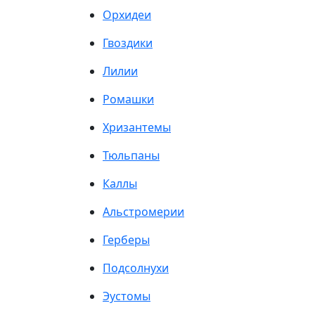
Орхидеи
Гвоздики
Лилии
Ромашки
Хризантемы
Тюльпаны
Каллы
Альстромерии
Герберы
Подсолнухи
Эустомы