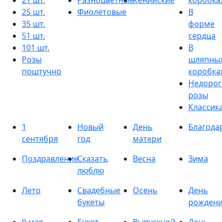
21 шт.
Разноцветные
Кенийские
коробка
25 шт.
Фиолетовые
В
35 шт.
форме
51 шт.
сердца
101 шт.
В
Розы
шляпны
поштучно
коробка
Недорог
розы
Классик
1
Новый
День
Благода
сентября
год
матери
Поздравление
Сказать
Весна
Зима
люблю
Лето
Свадебные
Осень
День
букеты
рожден