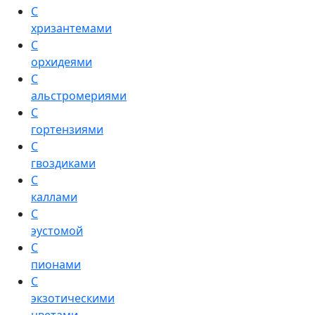
С
хризантемами
С
орхидеями
С
альстромериями
С
гортензиями
С
гвоздиками
С
каллами
С
эустомой
С
пионами
С
экзотическими