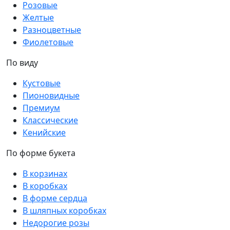
Розовые
Желтые
Разноцветные
Фиолетовые
По виду
Кустовые
Пионовидные
Премиум
Классические
Кенийские
По форме букета
В корзинах
В коробках
В форме сердца
В шляпных коробках
Недорогие розы