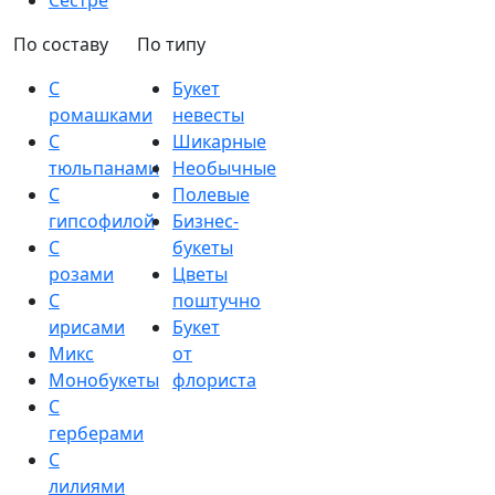
Сестре
По составу
По типу
С
Букет
ромашками
невесты
С
Шикарные
тюльпанами
Необычные
С
Полевые
гипсофилой
Бизнес-
С
букеты
розами
Цветы
С
поштучно
ирисами
Букет
Микс
от
Монобукеты
флориста
С
герберами
С
лилиями