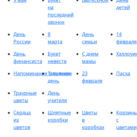
9 мая
Букет
Выпускной
День
на
детей
последний
звонок
День
8
День
14
России
марта
семьи
февраля
День
Букет
С днем
Хэллоуи
финансиста
невесте
мамы
Напоминание о важном
Татьянин
23
Пасха
день
февраля
Траурные
День
цветы
учителя
Сердца
Шляпные
Цветы
Корзин
из
коробки
в
с
цветов
коробках
цветами