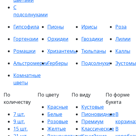
цветами
С
подсолнухами
Гипсофила
Пионы
Ирисы
Роза
Гортензии
Орхидеи
Гвоздики
Лилии
Ромашки
Хризантемы
Тюльпаны
Каллы
Альстромерии
Герберы
Подсолнухи
Эустомы
Комнатные
цветы
По
По цвету
По виду
По форме
количеству
букета
Красные
Кустовые
7 шт.
Белые
Пионовидные
В
9 шт.
Розовые
Премиум
корзина
15 шт.
Желтые
Классические
В