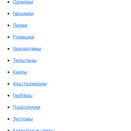
Орхидеи
Гвоздики
Лилии
Ромашки
Хризантемы
Тюльпаны
Каллы
Альстромерии
Герберы
Подсолнухи
Эустомы
Комнатные цветы