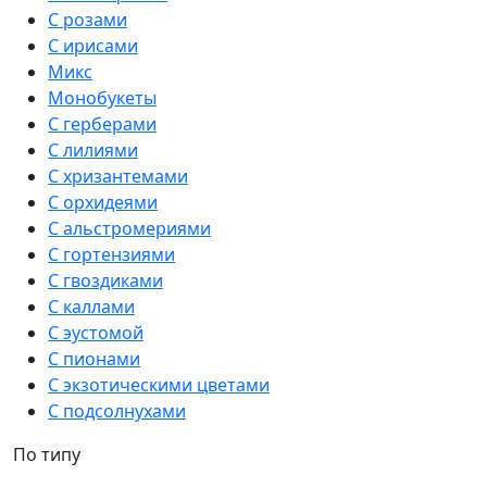
С розами
С ирисами
Микс
Монобукеты
С герберами
С лилиями
С хризантемами
С орхидеями
С альстромериями
С гортензиями
С гвоздиками
С каллами
С эустомой
С пионами
С экзотическими цветами
С подсолнухами
По типу