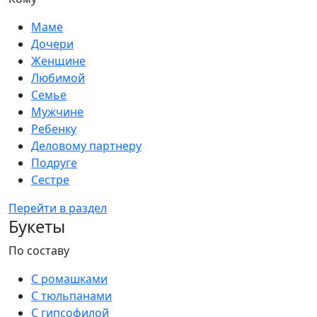
Маме
Дочери
Женщине
Любимой
Семье
Мужчине
Ребенку
Деловому партнеру
Подруге
Сестре
Перейти в раздел
Букеты
По составу
С ромашками
С тюльпанами
С гипсофилой