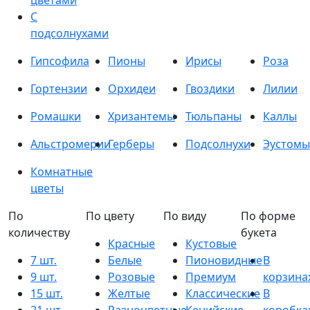
цветами
С
подсолнухами
Гипсофила
Пионы
Ирисы
Роза
Гортензии
Орхидеи
Гвоздики
Лилии
Ромашки
Хризантемы
Тюльпаны
Каллы
Альстромерии
Герберы
Подсолнухи
Эустомы
Комнатные
цветы
По
По цвету
По виду
По форме
количеству
букета
Красные
Кустовые
7 шт.
Белые
Пионовидные
В
9 шт.
Розовые
Премиум
корзина
15 шт.
Желтые
Классические
В