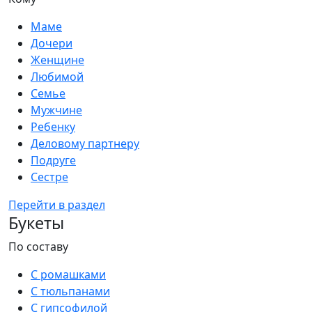
Маме
Дочери
Женщине
Любимой
Семье
Мужчине
Ребенку
Деловому партнеру
Подруге
Сестре
Перейти в раздел
Букеты
По составу
С ромашками
С тюльпанами
С гипсофилой