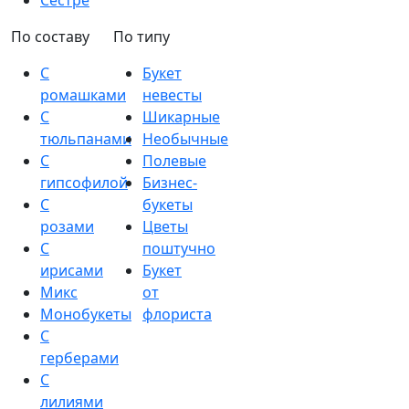
Сестре
По составу
По типу
С
Букет
ромашками
невесты
С
Шикарные
тюльпанами
Необычные
С
Полевые
гипсофилой
Бизнес-
С
букеты
розами
Цветы
С
поштучно
ирисами
Букет
Микс
от
Монобукеты
флориста
С
герберами
С
лилиями