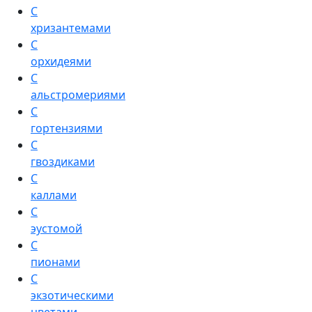
С
хризантемами
С
орхидеями
С
альстромериями
С
гортензиями
С
гвоздиками
С
каллами
С
эустомой
С
пионами
С
экзотическими