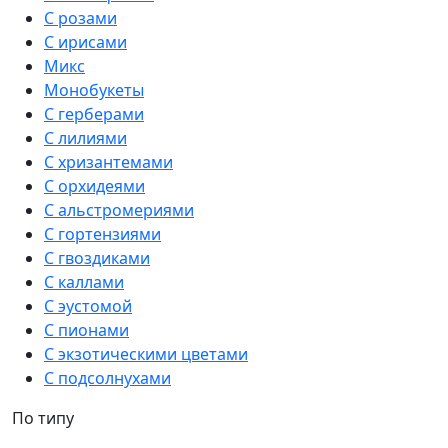
С розами
С ирисами
Микс
Монобукеты
С герберами
С лилиями
С хризантемами
С орхидеями
С альстромериями
С гортензиями
С гвоздиками
С каллами
С эустомой
С пионами
С экзотическими цветами
С подсолнухами
По типу