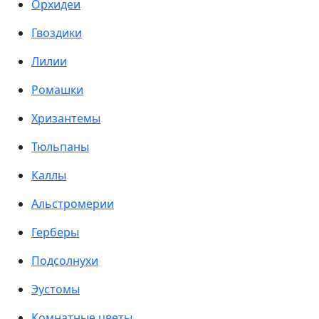
Орхидеи
Гвоздики
Лилии
Ромашки
Хризантемы
Тюльпаны
Каллы
Альстромерии
Герберы
Подсолнухи
Эустомы
Комнатные цветы