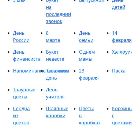
9 мая
Букет
Выпускной
День
на
детей
последний
звонок
День
8
День
14
России
марта
семьи
февраля
День
Букет
С днем
Хэллоуи
финансиста
невесте
мамы
Напоминание о важном
Татьянин
23
Пасха
день
февраля
Траурные
День
цветы
учителя
Сердца
Шляпные
Цветы
Корзин
из
коробки
в
с
цветов
коробках
цветами