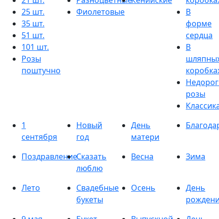
21 шт.
Разноцветные
Кенийские
коробка
25 шт.
Фиолетовые
В
35 шт.
форме
51 шт.
сердца
101 шт.
В
Розы
шляпны
поштучно
коробка
Недорог
розы
Классик
1
Новый
День
Благода
сентября
год
матери
Поздравление
Сказать
Весна
Зима
люблю
Лето
Свадебные
Осень
День
букеты
рожден