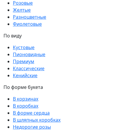
Розовые
Желтые
Разноцветные
Фиолетовые
По виду
Кустовые
Пионовидные
Премиум
Классические
Кенийские
По форме букета
В корзинах
В коробках
В форме сердца
В шляпных коробках
Недорогие розы