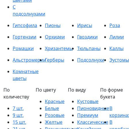
цветами
С
подсолнухами
Гипсофила
Пионы
Ирисы
Роза
Гортензии
Орхидеи
Гвоздики
Лилии
Ромашки
Хризантемы
Тюльпаны
Каллы
Альстромерии
Герберы
Подсолнухи
Эустомы
Комнатные
цветы
По
По цвету
По виду
По форме
количеству
букета
Красные
Кустовые
7 шт.
Белые
Пионовидные
В
9 шт.
Розовые
Премиум
корзина
15 шт.
Желтые
Классические
В