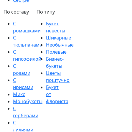
Сестре
По составу
По типу
С
Букет
ромашками
невесты
С
Шикарные
тюльпанами
Необычные
С
Полевые
гипсофилой
Бизнес-
С
букеты
розами
Цветы
С
поштучно
ирисами
Букет
Микс
от
Монобукеты
флориста
С
герберами
С
лилиями