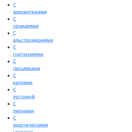
С
хризантемами
С
орхидеями
С
альстромериями
С
гортензиями
С
гвоздиками
С
каллами
С
эустомой
С
пионами
С
экзотическими