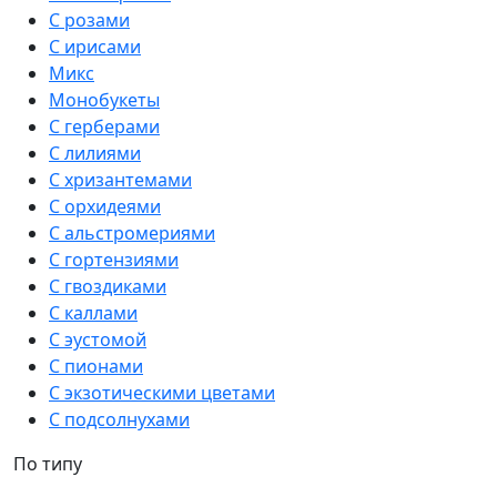
С розами
С ирисами
Микс
Монобукеты
С герберами
С лилиями
С хризантемами
С орхидеями
С альстромериями
С гортензиями
С гвоздиками
С каллами
С эустомой
С пионами
С экзотическими цветами
С подсолнухами
По типу