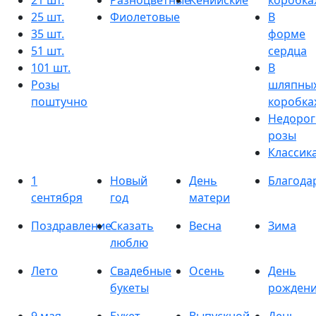
21 шт.
Разноцветные
Кенийские
коробка
25 шт.
Фиолетовые
В
35 шт.
форме
51 шт.
сердца
101 шт.
В
Розы
шляпны
поштучно
коробка
Недорог
розы
Классик
1
Новый
День
Благода
сентября
год
матери
Поздравление
Сказать
Весна
Зима
люблю
Лето
Свадебные
Осень
День
букеты
рожден