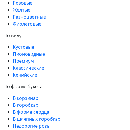
Розовые
Желтые
Разноцветные
Фиолетовые
По виду
Кустовые
Пионовидные
Премиум
Классические
Кенийские
По форме букета
В корзинах
В коробках
В форме сердца
В шляпных коробках
Недорогие розы