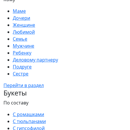
Маме
Дочери
Женщине
Любимой
Семье
Мужчине
Ребенку
Деловому партнеру
Подруге
Сестре
Перейти в раздел
Букеты
По составу
С ромашками
С тюльпанами
С гипсофилой