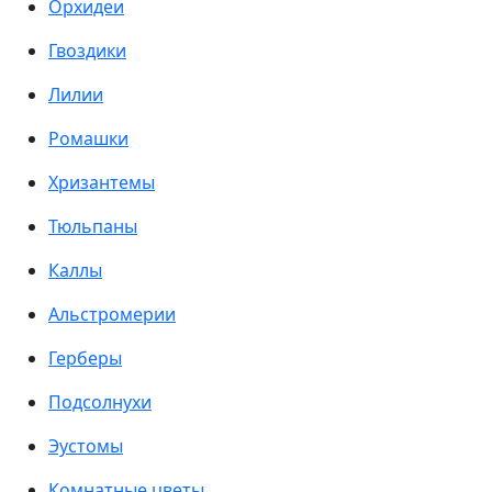
Орхидеи
Гвоздики
Лилии
Ромашки
Хризантемы
Тюльпаны
Каллы
Альстромерии
Герберы
Подсолнухи
Эустомы
Комнатные цветы