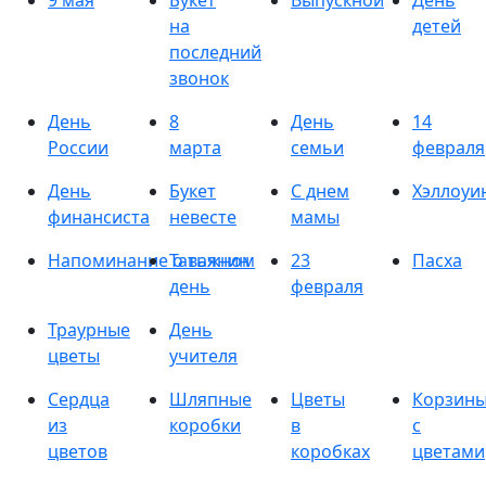
9 мая
Букет
Выпускной
День
на
детей
последний
звонок
День
8
День
14
России
марта
семьи
февраля
День
Букет
С днем
Хэллоуи
финансиста
невесте
мамы
Напоминание о важном
Татьянин
23
Пасха
день
февраля
Траурные
День
цветы
учителя
Сердца
Шляпные
Цветы
Корзин
из
коробки
в
с
цветов
коробках
цветами