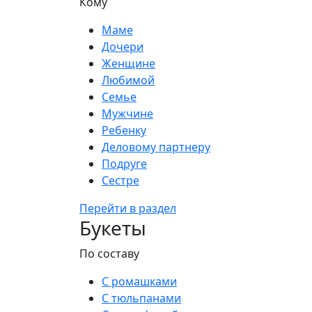
Кому
Маме
Дочери
Женщине
Любимой
Семье
Мужчине
Ребенку
Деловому партнеру
Подруге
Сестре
Перейти в раздел
Букеты
По составу
С ромашками
С тюльпанами