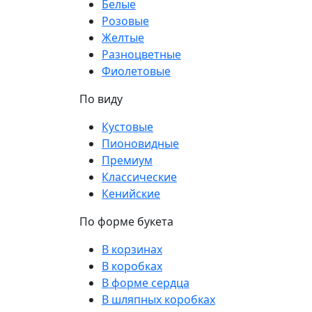
Белые
Розовые
Желтые
Разноцветные
Фиолетовые
По виду
Кустовые
Пионовидные
Премиум
Классические
Кенийские
По форме букета
В корзинах
В коробках
В форме сердца
В шляпных коробках