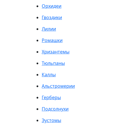
Орхидеи
Гвоздики
Лилии
Ромашки
Хризантемы
Тюльпаны
Каллы
Альстромерии
Герберы
Подсолнухи
Эустомы