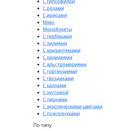
С гипсофилой
С розами
С ирисами
Микс
Монобукеты
С герберами
С лилиями
С хризантемами
С орхидеями
С альстромериями
С гортензиями
С гвоздиками
С каллами
С эустомой
С пионами
С экзотическими цветами
С подсолнухами
По типу