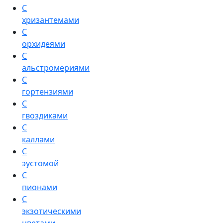
С
хризантемами
С
орхидеями
С
альстромериями
С
гортензиями
С
гвоздиками
С
каллами
С
эустомой
С
пионами
С
экзотическими