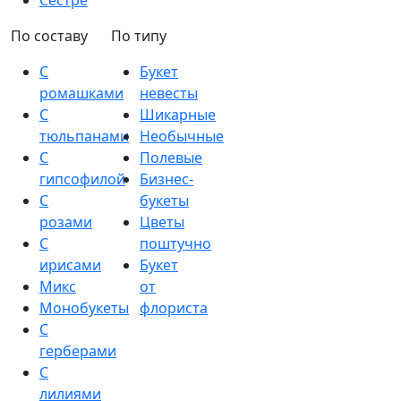
Сестре
По составу
По типу
С
Букет
ромашками
невесты
С
Шикарные
тюльпанами
Необычные
С
Полевые
гипсофилой
Бизнес-
С
букеты
розами
Цветы
С
поштучно
ирисами
Букет
Микс
от
Монобукеты
флориста
С
герберами
С
лилиями