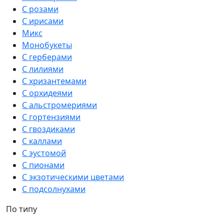
С розами
С ирисами
Микс
Монобукеты
С герберами
С лилиями
С хризантемами
С орхидеями
С альстромериями
С гортензиями
С гвоздиками
С каллами
С эустомой
С пионами
С экзотическими цветами
С подсолнухами
По типу