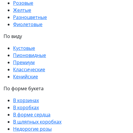
Розовые
Желтые
Разноцветные
Фиолетовые
По виду
Кустовые
Пионовидные
Премиум
Классические
Кенийские
По форме букета
В корзинах
В коробках
В форме сердца
В шляпных коробках
Недорогие розы