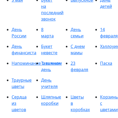
9 мая
Букет
Выпускной
День
на
детей
последний
звонок
День
8
День
14
России
марта
семьи
февраля
День
Букет
С днем
Хэллоуи
финансиста
невесте
мамы
Напоминание о важном
Татьянин
23
Пасха
день
февраля
Траурные
День
цветы
учителя
Сердца
Шляпные
Цветы
Корзин
из
коробки
в
с
цветов
коробках
цветами