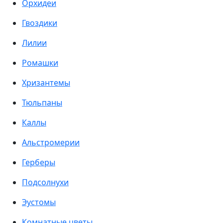
Орхидеи
Гвоздики
Лилии
Ромашки
Хризантемы
Тюльпаны
Каллы
Альстромерии
Герберы
Подсолнухи
Эустомы
Комнатные цветы