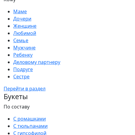
Маме
Дочери
Женщине
Любимой
Семье
Мужчине
Ребенку
Деловому партнеру
Подруге
Сестре
Перейти в раздел
Букеты
По составу
С ромашками
С тюльпанами
С гипсофилой