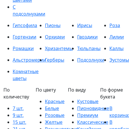
цветами
С
подсолнухами
Гипсофила
Пионы
Ирисы
Роза
Гортензии
Орхидеи
Гвоздики
Лилии
Ромашки
Хризантемы
Тюльпаны
Каллы
Альстромерии
Герберы
Подсолнухи
Эустомы
Комнатные
цветы
По
По цвету
По виду
По форме
количеству
букета
Красные
Кустовые
7 шт.
Белые
Пионовидные
В
9 шт.
Розовые
Премиум
корзина
15 шт.
Желтые
Классические
В