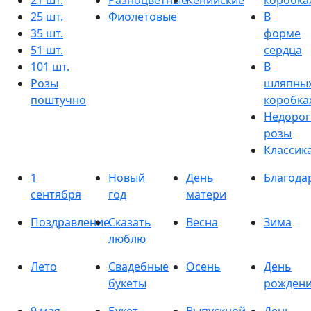
21 шт.
Разноцветные
Кенийские
коробка
25 шт.
Фиолетовые
В
35 шт.
форме
51 шт.
сердца
101 шт.
В
Розы
шляпны
поштучно
коробка
Недорог
розы
Классик
1
Новый
День
Благода
сентября
год
матери
Поздравление
Сказать
Весна
Зима
люблю
Лето
Свадебные
Осень
День
букеты
рожден